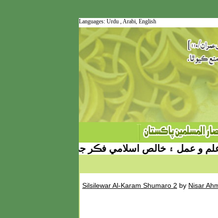
Languages:
Urdu
,
Arabi,
English
 و عمل ۽ خالص اسلامي فڪر جي ترجمان سنڌي ويب س
Silsilewar Al-Karam Shumaro 2
by
Nisar Ah