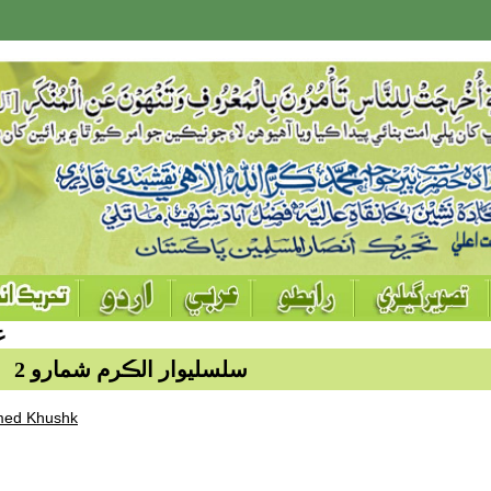
نج ديني علم
سلسليوار الڪرم شمارو 2
med Khushk