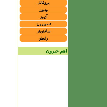
پروفائل
وڊيوز
آڊيوز
تصويرون
سافٽويئر
رابطو
اهم خبرون