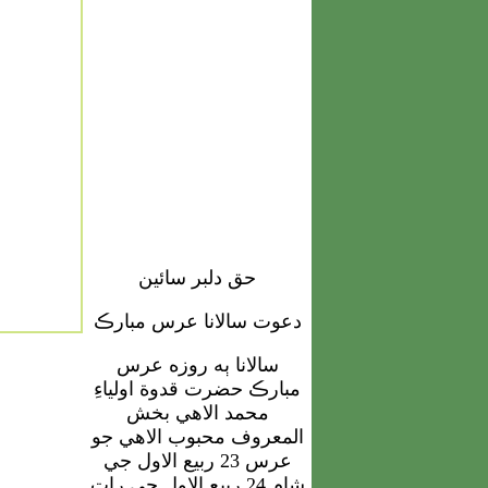
حق دلبر سائين
دعوت سالانا عرس مبارڪ
سالانا ٻه روزه عرس
مبارڪ حضرت قدوة اولياءِ
محمد الاهي بخش
المعروف محبوب الاهي جو
عرس 23 ربيع الاول جي
شام 24 ربيع الاول جي رات
دربار فضل آباد شريف