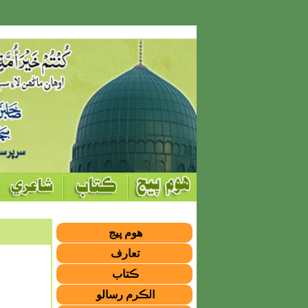
هوم پيج
تعارف
ڪتاب
الڪرم رسالو